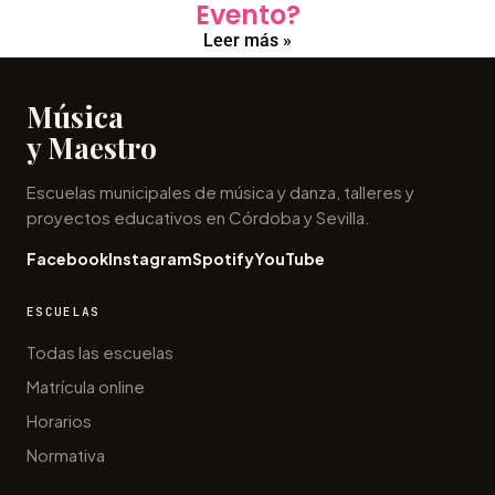
Evento?
Leer más »
Música
y Maestro
Escuelas municipales de música y danza, talleres y
proyectos educativos en Córdoba y Sevilla.
Facebook
Instagram
Spotify
YouTube
ESCUELAS
Todas las escuelas
Matrícula online
Horarios
Normativa