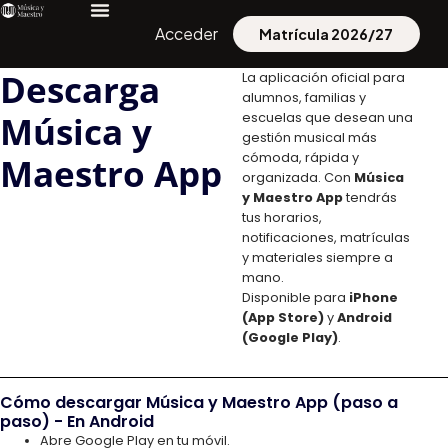
Acceder
Matrícula 2026/27
Descarga
La aplicación oficial para
alumnos, familias y
Música y
escuelas que desean una
gestión musical más
Maestro App
cómoda, rápida y
organizada. Con
Música
y Maestro App
tendrás
tus horarios,
notificaciones, matrículas
y materiales siempre a
mano.
Disponible para
iPhone
(App Store)
y
Android
(Google Play)
.
Cómo descargar Música y Maestro App (paso a
paso) - En Android
Abre Google Play en tu móvil.