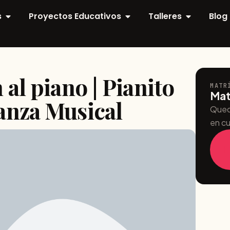
s
Proyectos Educativos
Talleres
Blog
al piano | Pianito
MATR
Mat
anza Musical
Qued
en cu