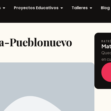
s
Proyectos Educativos
Talleres
Blog
ya-Pueblonuevo
MATR
Mat
Qued
en cu