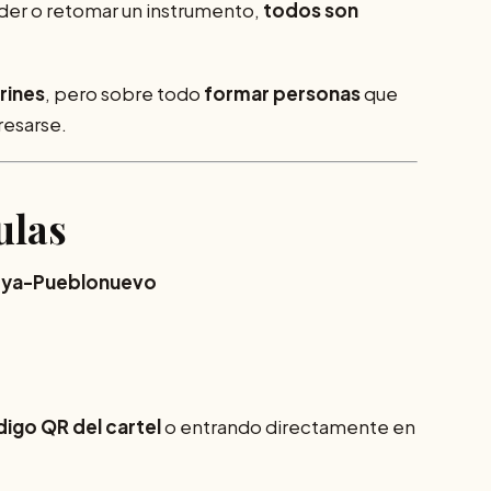
der o retomar un instrumento,
todos son
rines
, pero sobre todo
formar personas
que
resarse.
ulas
roya-Pueblonuevo
igo QR del cartel
o entrando directamente en