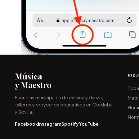
Música
ESCU
y Maestro
Toda
Escuelas municipales de música y danza,
Matrí
talleres y proyectos educativos en Córdoba
Hora
y Sevilla.
Norm
Facebook
Instagram
Spotify
YouTube