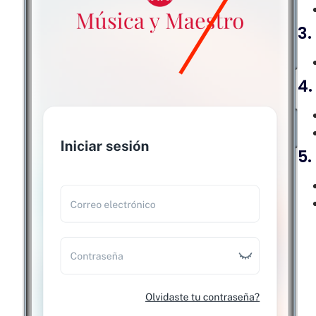
3.
4.
5.