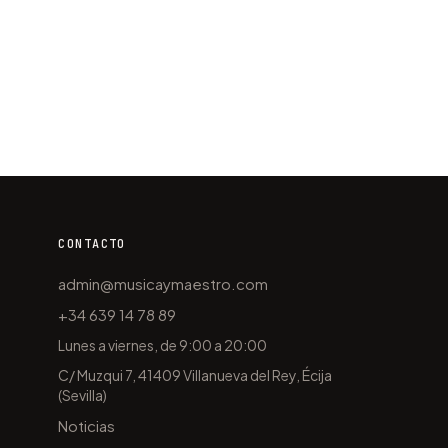
CONTACTO
admin@musicaymaestro.com
+34 639 14 78 89
Lunes a viernes, de 9:00 a 20:00
C/ Muzqui 7, 41409 Villanueva del Rey, Écija
(Sevilla)
Noticias