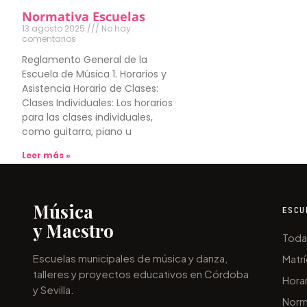
Normativa Escuelas
13 agosto 2025
No hay
comentarios
Reglamento General de la
Escuela de Música 1. Horarios y
Asistencia Horario de Clases:
Clases Individuales: Los horarios
para las clases individuales,
como guitarra, piano u
Leer más »
Música
ESCU
y Maestro
Toda
Escuelas municipales de música y danza,
Matrí
talleres y proyectos educativos en Córdoba
Hora
y Sevilla.
Norm