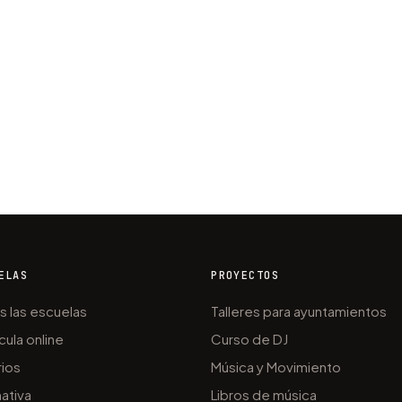
ELAS
PROYECTOS
s las escuelas
Talleres para ayuntamientos
cula online
Curso de DJ
rios
Música y Movimiento
ativa
Libros de música