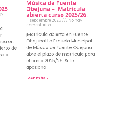
a
Música de Fuente
025
Obejuna – ¡Matrícula
abierta curso 2025/26!
ay
11 septiembre 2025
No hay
comentarios
ca
¡Matrícula abierta en Fuente
r
Obejuna! La Escuela Municipal
ica en
de Música de Fuente Obejuna
cierto de
abre el plazo de matrícula para
sica
el curso 2025/26. Si te
apasiona
Leer más »